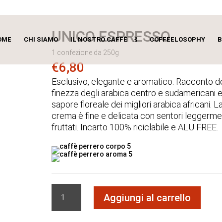
UNICO ESPRESSO
OME
CHI SIAMO
IL NOSTRO CAFFÈ
COFFEELOSOPHY
B
1 confezione da 250g
€
6,80
Esclusivo, elegante e aromatico. Racconto de
finezza degli arabica centro e sudamericani e
sapore floreale dei migliori arabica africani. L
crema è fine e delicata con sentori leggerm
fruttati. Incarto 100% riciclabile e ALU FREE.
UNICO
Aggiungi al carrello
ESPRESSO
quantità