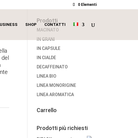
0 Elementi
Prodotti
USINESS
SHOP
CONTATTI
MACINATO
IN GRANI
IN CAPSULE
lla
 del
IN CIALDE
a
DECAFFEINATO
ente
LINEA BIO
LINEA MONORIGINE
LINEA AROMATICA
Carrello
Prodotti più richiesti