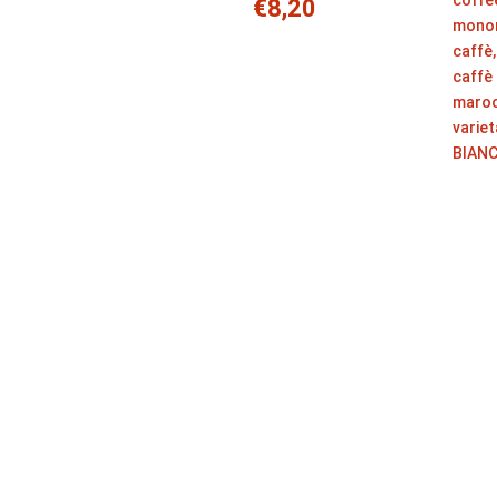
€
8,20