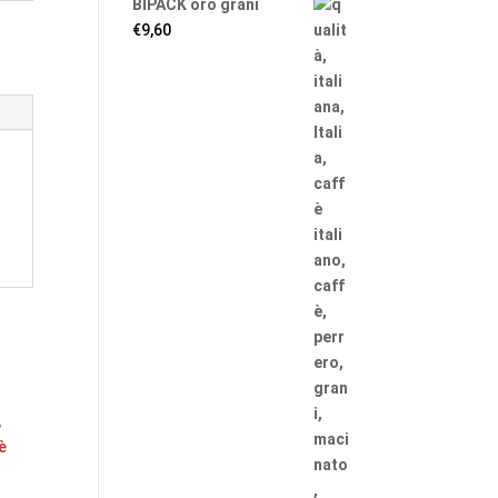
BIPACK oro grani
€
9,60