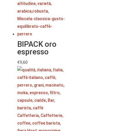
BIPACK oro
espresso
€
9,60