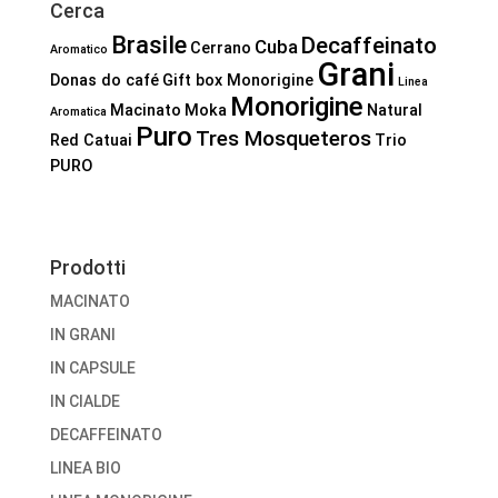
Cerca
Brasile
Decaffeinato
Cuba
Cerrano
Aromatico
Grani
Donas do café
Gift box Monorigine
Linea
Monorigine
Macinato
Moka
Natural
Aromatica
Puro
Tres Mosqueteros
Red Catuai
Trio
PURO
Prodotti
MACINATO
IN GRANI
IN CAPSULE
IN CIALDE
DECAFFEINATO
LINEA BIO