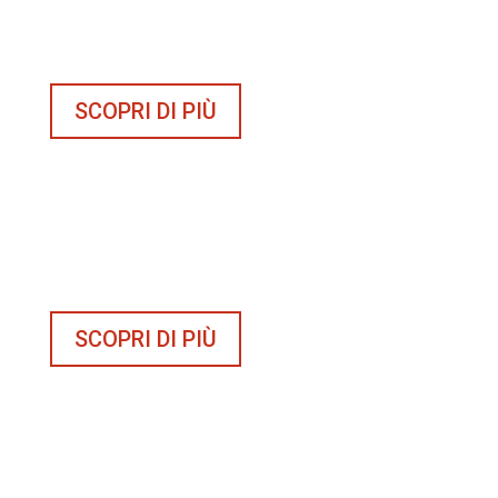
piacere.
SCOPRI DI PIÙ
CAPSULE
Capsule e cialde per casa e ufficio.
Tutta la fragranza del caffè Perrero a portata di
mano, in tante miscele diverse tutte da provare.
SCOPRI DI PIÙ