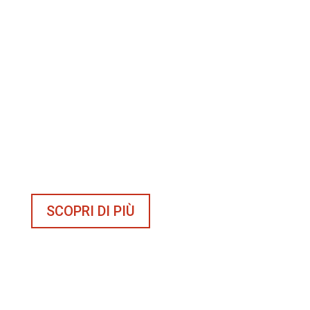
GRANI
Le linee in grani di Perrero: bland classici, 100%
Arabica e monovarietali, ideali per l'uso
professionale
SCOPRI DI PIÙ
MACINATO
Il nostro caffè macinato fresco in tantissime
declinazioni e blend. Per un momento di puro