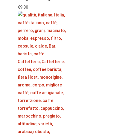
€
9,30