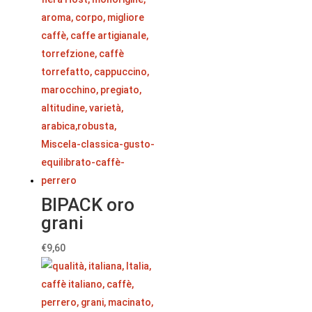
BIPACK oro
grani
€
9,60