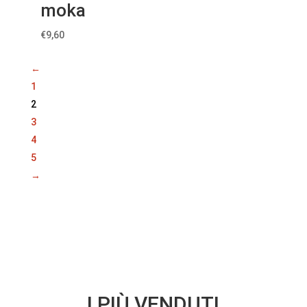
moka
€
9,60
←
1
2
3
4
5
→
I PIÙ VENDUTI