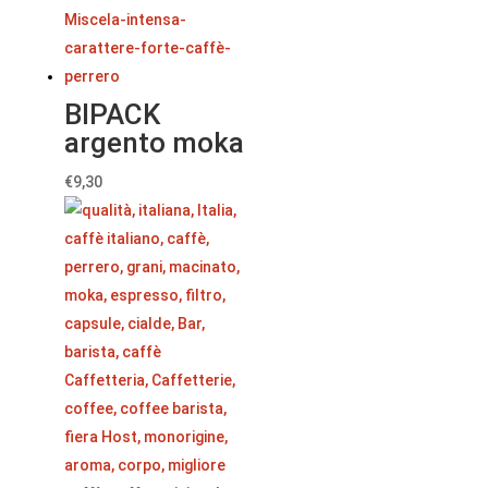
BIPACK
argento moka
€
9,30