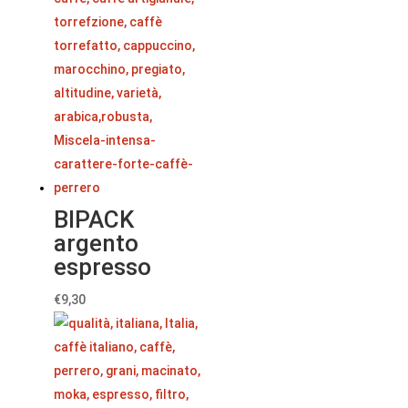
BIPACK
argento
espresso
€
9,30